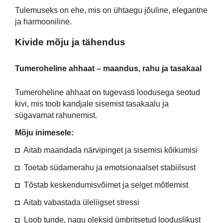
Tulemuseks on ehe, mis on ühtaegu jõuline, elegantne
ja harmooniline.
Kivide mõju ja tähendus
Tumeroheline ahhaat – maandus, rahu ja tasakaal
Tumeroheline ahhaat on tugevasti loodusega seotud
kivi, mis toob kandjale sisemist tasakaalu ja
sügavamat rahunemist.
Mõju inimesele:
◘ Aitab maandada närvipinget ja sisemisi kõikumisi
◘ Toetab südamerahu ja emotsionaalset stabiilsust
◘ Tõstab keskendumisvõimet ja selget mõtlemist
◘ Aitab vabastada üleliigset stressi
◘ Loob tunde, nagu oleksid ümbritsetud looduslikust