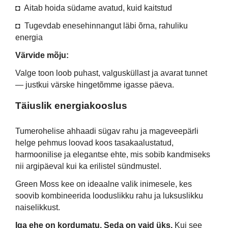
◘ Aitab hoida südame avatud, kuid kaitstud
◘ Tugevdab enesehinnangut läbi õrna, rahuliku
energia
Värvide mõju:
Valge toon loob puhast, valgusküllast ja avarat tunnet
— justkui värske hingetõmme igasse päeva.
Täiuslik energiakooslus
Tumerohelise ahhaadi sügav rahu ja mageveepärli
helge pehmus loovad koos tasakaalustatud,
harmoonilise ja elegantse ehte, mis sobib kandmiseks
nii argipäeval kui ka erilistel sündmustel.
Green Moss kee on ideaalne valik inimesele, kes
soovib kombineerida looduslikku rahu ja luksuslikku
naiselikkust.
Iga ehe on kordumatu. Seda on vaid üks.
Kui see