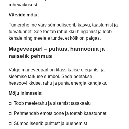
rohevaikusest
Värvide mõju:
Tumeroheline värv sümboliseerib kasvu, taastumist ja
turvatunnet. See toetab rahulikku hingamist ja loob
kehale ning meelele tunde, et kõik on paigas.
Mageveepärl – puhtus, harmoonia ja
naiselik pehmus
Valge mageveepärl on klassikalise elegantsi ja
sisemise tarkuse sümbol. Seda peetakse
heasoovlikkuse, rahu ja puhta energia kandjaks.
Mõju inimesele:
◘ Toob meelerahu ja sisemist tasakaalu
◘ Pehmendab emotsioone ja toetab kaastunnet
◘ Sümboliseerib puhtust ja uuenemist