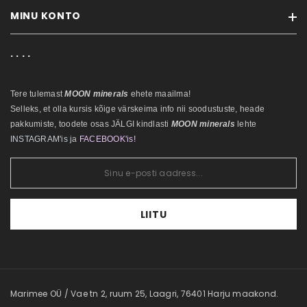
B L O G I
MINU KONTO
Kaubamärgid
Ostujuhend
Soodustooted
Privaatsuspoliitika
. . . .
Minu konto
Uued tooted
Küpsiste poliitika
Tellimuste ajalugu
Sisukaart
Tere tulemast
MOON minerals
ehete maailma!
Tellitud tooted
Selleks, et olla kursis kõige värskeima info nii soodustuste, heade
Soovikorv
pakkumiste, toodete osas JÄLGI kindlasti
MOON minerals
lehte
INSTAGRAM'is
ja
FACEBOOK'is
!
LIITU
Marimee OÜ / Vae tn 2, ruum 25, Laagri, 76401 Harju maakond.