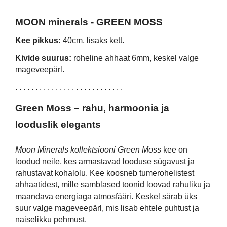
MOON minerals - GREEN MOSS
Kee pikkus:
40cm, lisaks kett.
Kivide suurus:
roheline ahhaat 6mm, keskel valge
mageveepärl.
. . . . . . . . . . . . . . . . . . . . . . . . . . .
Green Moss – rahu, harmoonia ja
looduslik elegants
Moon Minerals kollektsiooni Green Moss
kee on
loodud neile, kes armastavad looduse sügavust ja
rahustavat kohalolu. Kee koosneb tumerohelistest
ahhaatidest, mille samblased toonid loovad rahuliku ja
maandava energiaga atmosfääri. Keskel särab üks
suur valge mageveepärl, mis lisab ehtele puhtust ja
naiselikku pehmust.